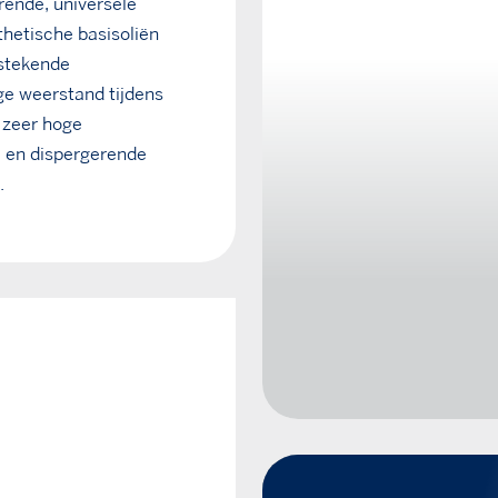
rende, universele
hetische basisoliën
tstekende
ge weerstand tijdens
n zeer hoge
e en dispergerende
.