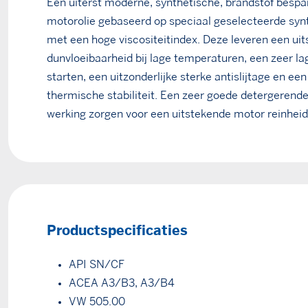
Een uiterst moderne, synthetische, brandstof bespa
motorolie gebaseerd op speciaal geselecteerde synt
met een hoge viscositeitindex. Deze leveren een ui
dunvloeibaarheid bij lage temperaturen, een zeer la
starten, een uitzonderlijke sterke antislijtage en ee
thermische stabiliteit. Een zeer goede detergerend
werking zorgen voor een uitstekende motor reinheid
Productspecificaties
API SN/CF
ACEA A3/B3, A3/B4
VW 505.00