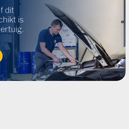
f dit
hikt is
ertuig.