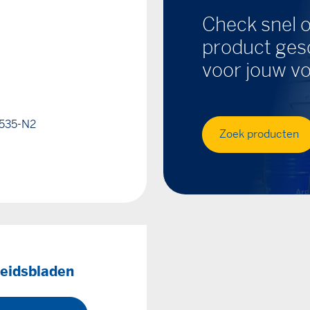
Check snel o
product gesc
voor jouw vo
5535-N2
Zoek producten
heidsbladen