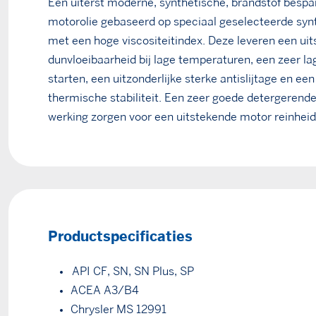
Een uiterst moderne, synthetische, brandstof bespa
motorolie gebaseerd op speciaal geselecteerde synt
met een hoge viscositeitindex. Deze leveren een ui
dunvloeibaarheid bij lage temperaturen, een zeer la
starten, een uitzonderlijke sterke antislijtage en ee
thermische stabiliteit. Een zeer goede detergerend
werking zorgen voor een uitstekende motor reinheid
Productspecificaties
API CF, SN, SN Plus, SP
ACEA A3/B4
Chrysler MS 12991