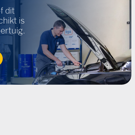
f dit
hikt is
ertuig.