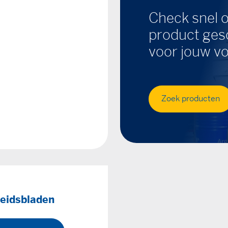
Check snel o
product gesc
voor jouw vo
Zoek producten
heidsbladen