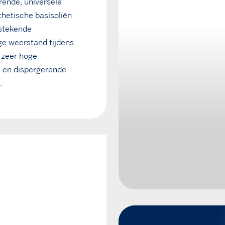
rende, universele
hetische basisoliën
tstekende
ge weerstand tijdens
n zeer hoge
e en dispergerende
.