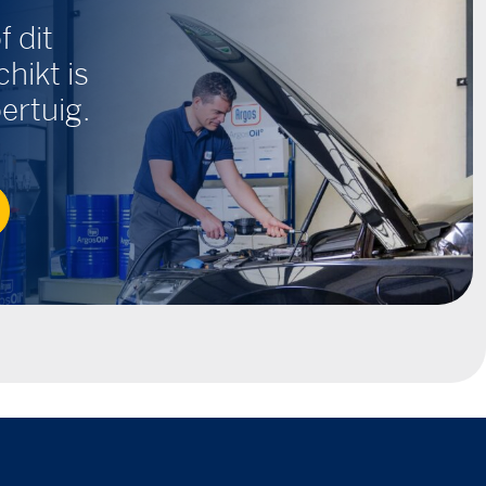
f dit
hikt is
ertuig.