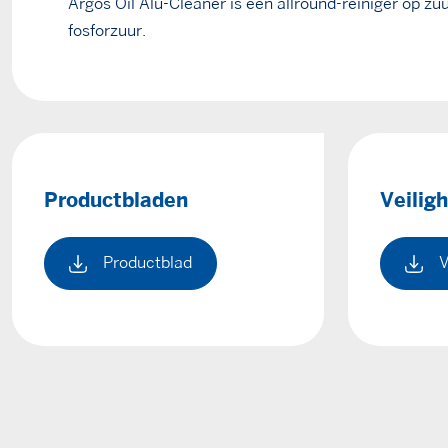
Argos Oil Alu-Cleaner is een allround-reiniger op z
fosforzuur.
Productbladen
Veilig
Productblad
V