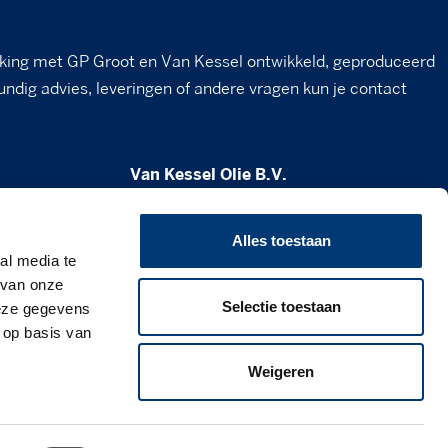
king met GP Groot en Van Kessel ontwikkeld, geproduceerd
undig advies, leveringen of andere vragen kun je contact
Van Kessel Olie B.V.
Milheesestraat 19
5763 AD Milheeze
Alles toestaan
al media te
verkoop@vankesselolie.nl
 van onze
Selectie toestaan
deze gegevens
0492 - 34 12 21
 op basis van
www.vankesselolie.nl
Weigeren