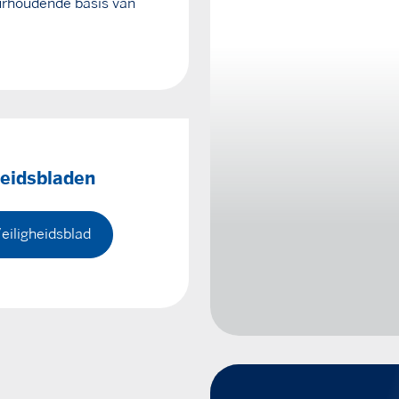
uurhoudende basis van
heidsbladen
eiligheidsblad