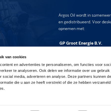
Argos Oil wordt in samenwer
en gedistribueerd. Voor desk
opnemen met:
GP Groot Energie B.V.
Vennewatersweg 2B
ik van cookies
1852 PT Heiloo
ontent en advertenties te personaliseren, om functies voor soci
sales@gpgroot.nl
erkeer te analyseren. Ook delen we informatie over uw gebruik
or social media, adverteren en analyse. Deze partners kunnen 
088 - 472 03 50
ormatie die u aan ze heeft verstrekt of die ze hebben verzameld
www.gpgroot.nl
es.