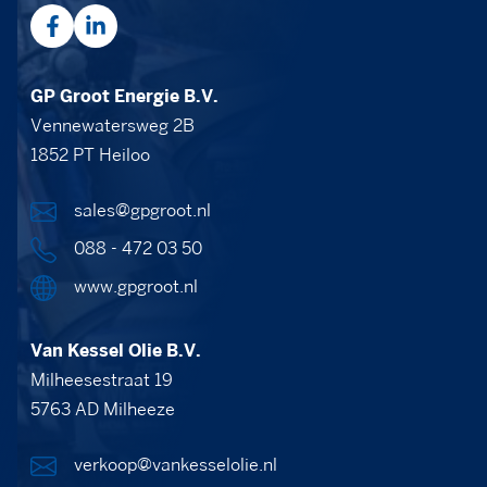
GP Groot Energie B.V.
Vennewatersweg 2B
1852 PT Heiloo
sales@gpgroot.nl
088 - 472 03 50
www.gpgroot.nl
Van Kessel Olie B.V.
Milheesestraat 19
5763 AD Milheeze
verkoop@vankesselolie.nl