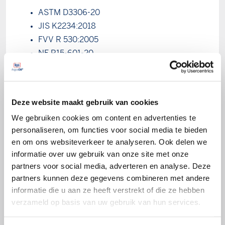
ASTM D3306-20
JIS K2234:2018
FVV R 530:2005
NF R15-601-20
BS 6580:2010
Ö-Norm1
GB 29743.1 (PC) 2014/2022
Deze website maakt gebruik van cookies
UNE 26-361-88/1
We gebruiken cookies om content en advertenties te
AFNOR NF-R-15-601
personaliseren, om functies voor social media te bieden
BMWLC87/LC97/LC18
en om ons websiteverkeer te analyseren. Ook delen we
Alfa Romeo/Fiat/Lancia 9.55523
informatie over uw gebruik van onze site met onze
Chrysler MS7170
partners voor social media, adverteren en analyse. Deze
Opel/Vauxhall GME L1301
partners kunnen deze gegevens combineren met andere
VW G11/12+/12++/G13/G12 EVO (TL 774-
informatie die u aan ze heeft verstrekt of die ze hebben
verzameld op basis van uw gebruik van hun services.
L)
MAN 324NF