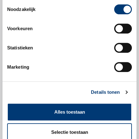
Toestemmingsselectie
MAN 324 Si-OAT
Noodzakelijk
MWM 0199-99-2091/12
Iveco-norm 18-1830
Voorkeuren
Jenbacher
Cummins 85T8-2
DTFR 29C120 (voorheen MB325.5)
Statistieken
Deutz DQC CA-14
Ford-ESD-M97B49-A
Marketing
Volvo Cars 128 6083 / 002 & TR-31854114-
002
JI-behuizing JIC-501
Details tonen
MTU/Roll Royce MTL 5048
Toyota 1WW/2WW-motoren
Alles toestaan
Selectie toestaan