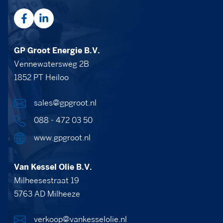
GP Groot Energie B.V.
Vennewatersweg 2B
1852 PT Heiloo
sales@gpgroot.nl
088 - 472 03 50
www.gpgroot.nl
Van Kessel Olie B.V.
Milheesestraat 19
5763 AD Milheeze
verkoop@vankesselolie.nl