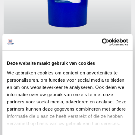
Deze website maakt gebruik van cookies
Productspecificaties
We gebruiken cookies om content en advertenties te
personaliseren, om functies voor social media te bieden
DIN 51502
en om ons websiteverkeer te analyseren. Ook delen we
KP2K-30
informatie over uw gebruik van onze site met onze
ISO 12924
partners voor social media, adverteren en analyse. Deze
L-XC(F)CIB2
partners kunnen deze gegevens combineren met andere
informatie die u aan ze heeft verstrekt of die ze hebben
verzameld op basis van uw gebruik van hun services.