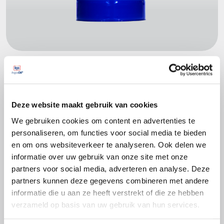
Productspecificaties
Deze website maakt gebruik van cookies
ASTM D3306
NFR 15-601
We gebruiken cookies om content en advertenties te
personaliseren, om functies voor social media te bieden
SAE J 1034
en om ons websiteverkeer te analyseren. Ook delen we
UNE 26-361-88/1
informatie over uw gebruik van onze site met onze
BS 6580 ( 1992 en 2010 )
partners voor social media, adverteren en analyse. Deze
CUNA NC 956-16
partners kunnen deze gegevens combineren met andere
informatie die u aan ze heeft verstrekt of die ze hebben
verzameld op basis van uw gebruik van hun services.