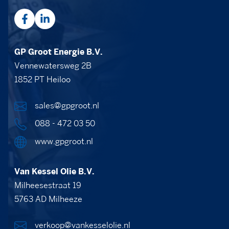
GP Groot Energie B.V.
Vennewatersweg 2B
1852 PT Heiloo
sales@gpgroot.nl
088 - 472 03 50
www.gpgroot.nl
Van Kessel Olie B.V.
Milheesestraat 19
5763 AD Milheeze
verkoop@vankesselolie.nl