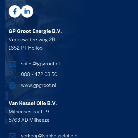
GP Groot Energie B.V.
Vennewatersweg 2B
1852 PT Heiloo
sales@gpgroot.nl
088 - 472 03 50
www.gpgroot.nl
Van Kessel Olie B.V.
Milheesestraat 19
5763 AD Milheeze
verkoop@vankesselolie.nl