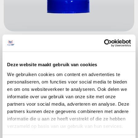
Productspecificaties
Deze website maakt gebruik van cookies
ASTM D3306
NFR 15-601
We gebruiken cookies om content en advertenties te
personaliseren, om functies voor social media te bieden
SAE J 1034
en om ons websiteverkeer te analyseren. Ook delen we
UNE 26-361-88/1
informatie over uw gebruik van onze site met onze
BS 6580 ( 1992 en 2010 )
partners voor social media, adverteren en analyse. Deze
CUNA NC 956-16
partners kunnen deze gegevens combineren met andere
informatie die u aan ze heeft verstrekt of die ze hebben
verzameld op basis van uw gebruik van hun services.