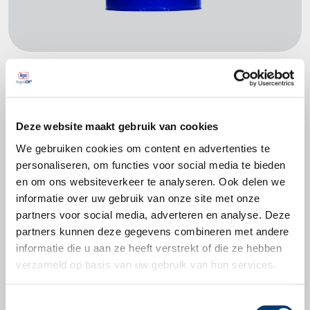
Productspecificaties
Deze website maakt gebruik van cookies
API SN Plus, SN-RC, SP
ACEA C5, C6
We gebruiken cookies om content en advertenties te
personaliseren, om functies voor social media te bieden
MB 229.71, 229.72
en om ons websiteverkeer te analyseren. Ook delen we
Renault RN17 FE
informatie over uw gebruik van onze site met onze
Jaguar / Land Rover STJLR.03.5006
partners voor social media, adverteren en analyse. Deze
partners kunnen deze gegevens combineren met andere
informatie die u aan ze heeft verstrekt of die ze hebben
verzameld op basis van uw gebruik van hun services.
Productbladen
Toestemmingsselectie