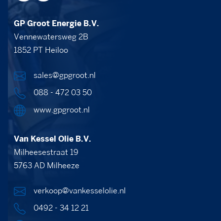
GP Groot Energie B.V.
Vennewatersweg 2B
1852 PT Heiloo
sales@gpgroot.nl
088 - 472 03 50
www.gpgroot.nl
Van Kessel Olie B.V.
Milheesestraat 19
5763 AD Milheeze
verkoop@vankesselolie.nl
0492 - 34 12 21