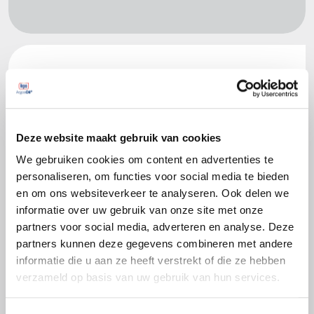
Productspecificaties
API SN, SN Plus, SN/RC, SP, SP/RC
CHRYSLER MS 6395
Deze website maakt gebruik van cookies
FIAT 9.55535-CR1, 9.55535-GSX
We gebruiken cookies om content en advertenties te
FORD WSS-M2C930-A, M2C945-A,
personaliseren, om functies voor social media te bieden
M2C946-A, M2C947-A, M2C962-A1
en om ons websiteverkeer te analyseren. Ook delen we
GM dexos1™Gen3
informatie over uw gebruik van onze site met onze
ILSAC GF-5, GF-6A
partners voor social media, adverteren en analyse. Deze
partners kunnen deze gegevens combineren met andere
informatie die u aan ze heeft verstrekt of die ze hebben
verzameld op basis van uw gebruik van hun services.
Productbladen