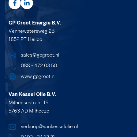
GP Groot Energie B.V.
Vennewatersweg 2B
1852 PT Heiloo
sales@gpgroot.nl
088 - 472 03 50
www.gpgroot.nl
Van Kessel Olie B.V.
Milheesestraat 19
5763 AD Milheeze
verkoop@vankesselolie.nl