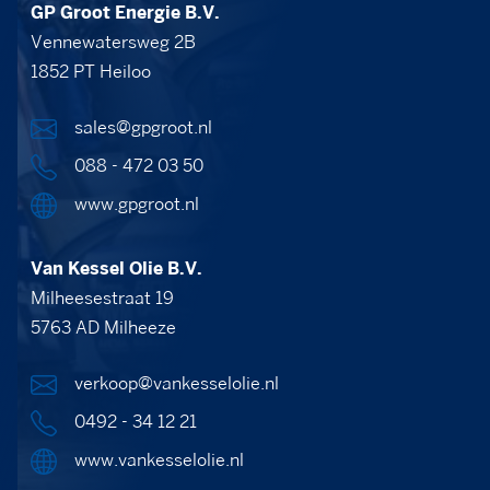
GP Groot Energie B.V.
Vennewatersweg 2B
1852 PT Heiloo
sales@gpgroot.nl
088 - 472 03 50
www.gpgroot.nl
Van Kessel Olie B.V.
Milheesestraat 19
5763 AD Milheeze
verkoop@vankesselolie.nl
0492 - 34 12 21
www.vankesselolie.nl