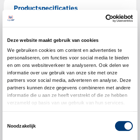
Productspecificaties
API GL-5
MIL-L-2105C, MIL-L-2105D
Deze website maakt gebruik van cookies
MAN 342 M-1, 342 M-2
ZF TE-ML-05A, 07A, 08, 12E, 16B, 16C, 17B,
We gebruiken cookies om content en advertenties te
personaliseren, om functies voor social media te bieden
19B, 21A
en om ons websiteverkeer te analyseren. Ook delen we
informatie over uw gebruik van onze site met onze
partners voor social media, adverteren en analyse. Deze
partners kunnen deze gegevens combineren met andere
informatie die u aan ze heeft verstrekt of die ze hebben
Productbladen
verzameld op basis van uw gebruik van hun services.
Productblad
Toestemmingsselectie
Noodzakelijk