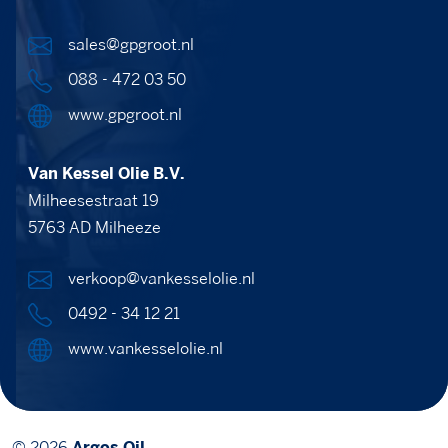
sales@gpgroot.nl
088 - 472 03 50
www.gpgroot.nl
Van Kessel Olie B.V.
Milheesestraat 19
5763 AD Milheeze
verkoop@vankesselolie.nl
0492 - 34 12 21
www.vankesselolie.nl