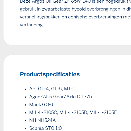
Deze Argos Oil Gear ZF 85W-140 is een hogedruk tr
gebruik in zwaarbelaste hypoid overbrengingen in dif
versnellingsbakken en conische overbrengingen met
vertanding.
Productspecificaties
API GL-4, GL-5, MT-1
Agco/Allis Gear/Axle Oil 775
Mack GO-J
MIL-L-2105C, MIL-L-2105D, MIL-L-2105E
NH NH524A
Scania STO 1:0