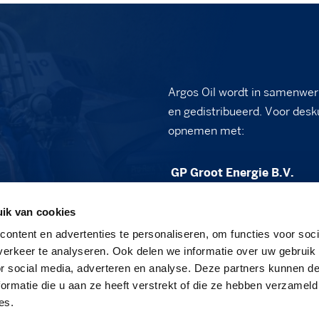
Argos Oil wordt in samenwer
en gedistribueerd. Voor desk
opnemen met:
GP Groot Energie B.V.
Vennewatersweg 2B
ik van cookies
1852 PT Heiloo
ontent en advertenties te personaliseren, om functies voor soci
sales@gpgroot.nl
erkeer te analyseren. Ook delen we informatie over uw gebruik
or social media, adverteren en analyse. Deze partners kunnen 
088 - 472 03 50
ormatie die u aan ze heeft verstrekt of die ze hebben verzameld
www.gpgroot.nl
es.