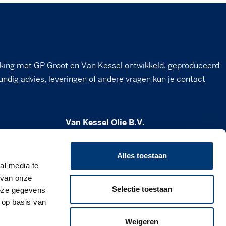
king met GP Groot en Van Kessel ontwikkeld, geproduceerd
undig advies, leveringen of andere vragen kun je contact
Van Kessel Olie B.V.
Milheesestraat 19
5763 AD Milheeze
Alles toestaan
al media te
verkoop@vankesselolie.nl
 van onze
Selectie toestaan
deze gegevens
0492 - 34 12 21
 op basis van
www.vankesselolie.nl
Weigeren