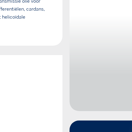
ansmissie olie voor
ferentiëlen, cardans,
 helicoïdale