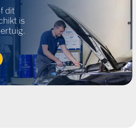
f dit
hikt is
ertuig.