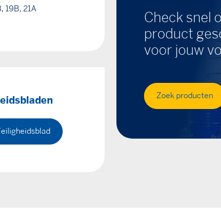
, 19B, 21A
Check snel o
product gesc
voor jouw vo
Zoek producten
heidsbladen
eiligheidsblad