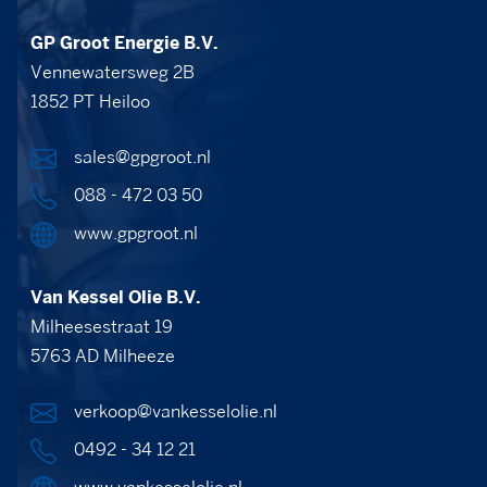
GP Groot Energie B.V.
Vennewatersweg 2B
1852 PT Heiloo
sales@gpgroot.nl
088 - 472 03 50
www.gpgroot.nl
Van Kessel Olie B.V.
Milheesestraat 19
5763 AD Milheeze
verkoop@vankesselolie.nl
0492 - 34 12 21