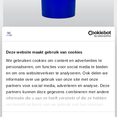
Productspecificaties
Deze website maakt gebruik van cookies
We gebruiken cookies om content en advertenties te
DIN 51502
personaliseren, om functies voor social media te bieden
OGP0.5N-20
en om ons websiteverkeer te analyseren. Ook delen we
ISO 12924
informatie over uw gebruik van onze site met onze
partners voor social media, adverteren en analyse. Deze
L-XB(F)DIB0.5
partners kunnen deze gegevens combineren met andere
informatie die u aan ze heeft verstrekt of die ze hebben
verzameld op basis van uw gebruik van hun services.