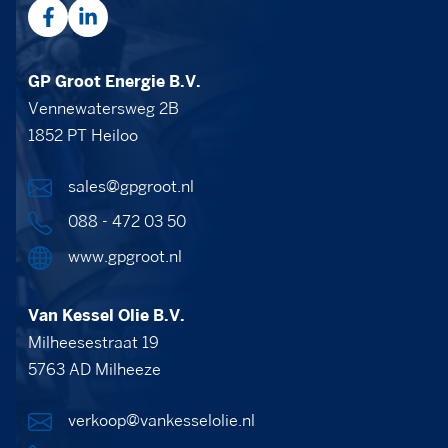
GP Groot Energie B.V.
Vennewatersweg 2B
1852 PT Heiloo
sales@gpgroot.nl
088 - 472 03 50
www.gpgroot.nl
Van Kessel Olie B.V.
Milheesestraat 19
5763 AD Milheeze
verkoop@vankesselolie.nl