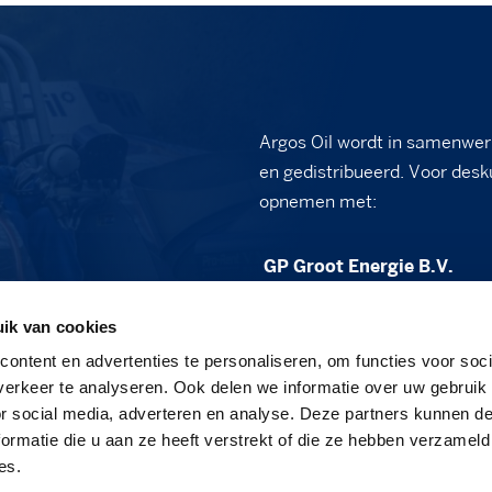
Argos Oil wordt in samenwer
en gedistribueerd. Voor desk
opnemen met:
GP Groot Energie B.V.
Vennewatersweg 2B
ik van cookies
1852 PT Heiloo
ontent en advertenties te personaliseren, om functies voor soci
sales@gpgroot.nl
erkeer te analyseren. Ook delen we informatie over uw gebruik
or social media, adverteren en analyse. Deze partners kunnen 
088 - 472 03 50
ormatie die u aan ze heeft verstrekt of die ze hebben verzameld
www.gpgroot.nl
es.