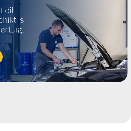
f dit
hikt is
ertuig.