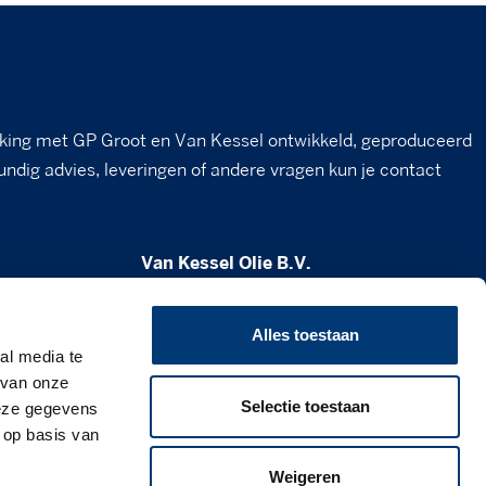
king met GP Groot en Van Kessel ontwikkeld, geproduceerd
undig advies, leveringen of andere vragen kun je contact
Van Kessel Olie B.V.
Milheesestraat 19
5763 AD Milheeze
Alles toestaan
al media te
verkoop@vankesselolie.nl
 van onze
Selectie toestaan
deze gegevens
0492 - 34 12 21
 op basis van
www.vankesselolie.nl
Weigeren