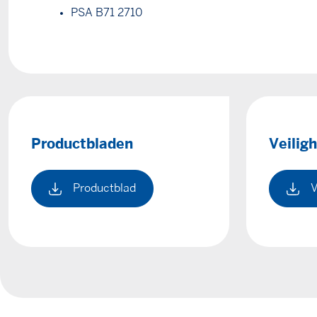
PSA B71 2710
Productbladen
Veilig
Productblad
V