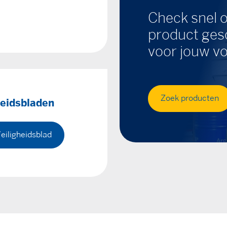
Check snel o
product gesc
voor jouw vo
Zoek producten
heidsbladen
eiligheidsblad