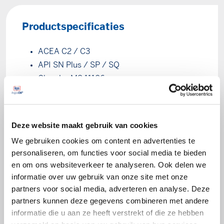
Productspecificaties
ACEA C2 / C3
API SN Plus / SP / SQ
Chrysler MS 11106
Fiat 9.55535-S1 / S3
GM Dexos 2 / Dexos 1 Gen 2
Iveco 18-1811 Klasse SC1
Deze website maakt gebruik van cookies
VW 502.00 / 505.00 / 503.01 / 505.01 /
We gebruiken cookies om content en advertenties te
504.00 / 507.00
personaliseren, om functies voor social media te bieden
MB 229.31 / 229.51 / 229.52
en om ons websiteverkeer te analyseren. Ook delen we
BMW LL-04
informatie over uw gebruik van onze site met onze
Porsche C30
partners voor social media, adverteren en analyse. Deze
Opel GM-LL-A-025 / GM-LL-B-025 /
partners kunnen deze gegevens combineren met andere
informatie die u aan ze heeft verstrekt of die ze hebben
OV0401547-G30 / OV0401547-D30