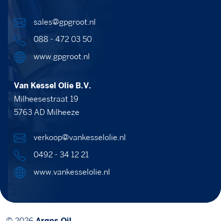
sales@gpgroot.nl
088 - 472 03 50
www.gpgroot.nl
Van Kessel Olie B.V.
Milheesestraat 19
5763 AD Milheeze
verkoop@vankesselolie.nl
0492 - 34 12 21
www.vankesselolie.nl