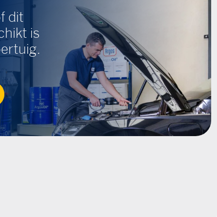
f dit
hikt is
ertuig.