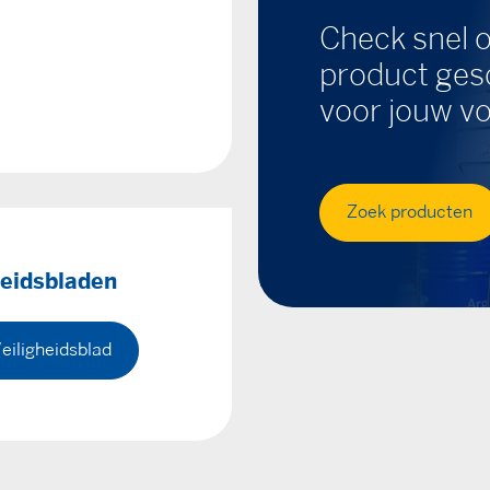
Check snel o
product gesc
voor jouw vo
Zoek producten
heidsbladen
eiligheidsblad