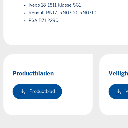
Iveco 18-1811 Klasse SC1
Renault RN17, RN0700, RN0710
PSA B71 2290
Productbladen
Veilig
Productblad
V