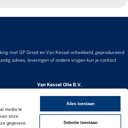
king met GP Groot en Van Kessel ontwikkeld, geproduceerd
undig advies, leveringen of andere vragen kun je contact
Van Kessel Olie B.V.
Milheesestraat 19
5763 AD Milheeze
Alles toestaan
al media te
verkoop@vankesselolie.nl
 van onze
Selectie toestaan
deze gegevens
0492 - 34 12 21