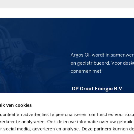
Argos Oil wordt in samenwer
en gedistribueerd. Voor desk
opnemen met:
GP Groot Energie B.V.
Vennewatersweg 2B
ik van cookies
1852 PT Heiloo
ontent en advertenties te personaliseren, om functies voor soci
sales@gpgroot.nl
erkeer te analyseren. Ook delen we informatie over uw gebruik
or social media, adverteren en analyse. Deze partners kunnen 
088 - 472 03 50