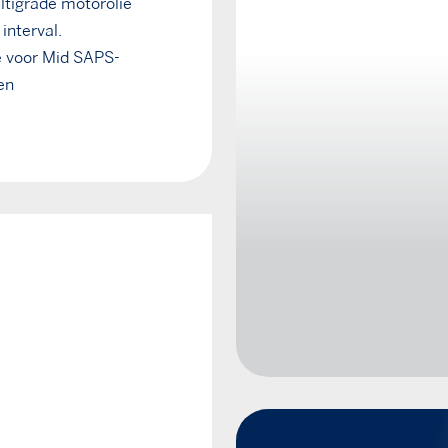
ltigrade motorolie
interval.
e voor Mid SAPS-
en