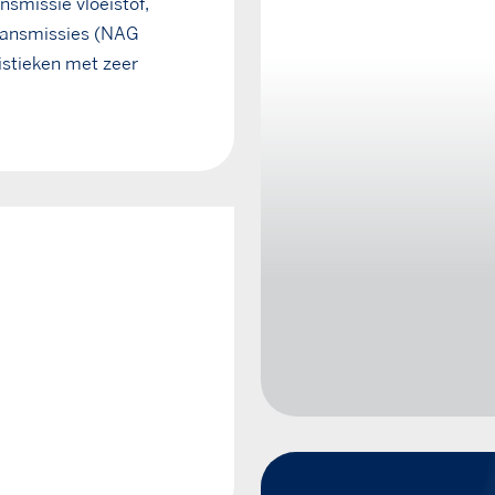
nsmissie vloeistof,
transmissies (NAG
istieken met zeer