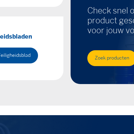
Check snel o
product gesc
voor jouw vo
heidsbladen
eiligheidsblad
Zoek producten