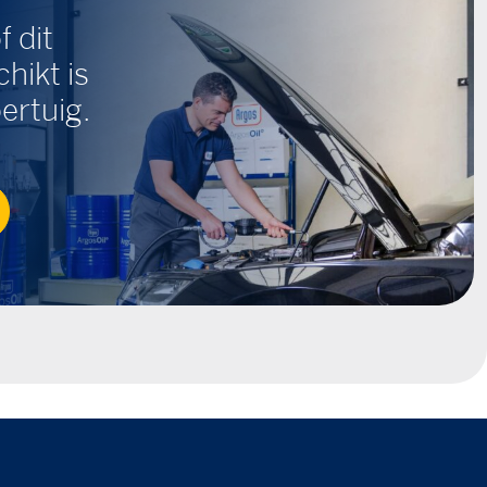
f dit
hikt is
ertuig.