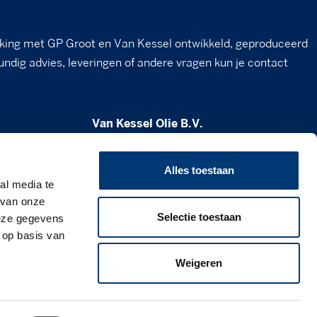
king met GP Groot en Van Kessel ontwikkeld, geproduceerd
undig advies, leveringen of andere vragen kun je contact
Van Kessel Olie B.V.
Milheesestraat 19
5763 AD Milheeze
Alles toestaan
al media te
verkoop@vankesselolie.nl
 van onze
Selectie toestaan
deze gegevens
0492 - 34 12 21
 op basis van
www.vankesselolie.nl
Weigeren