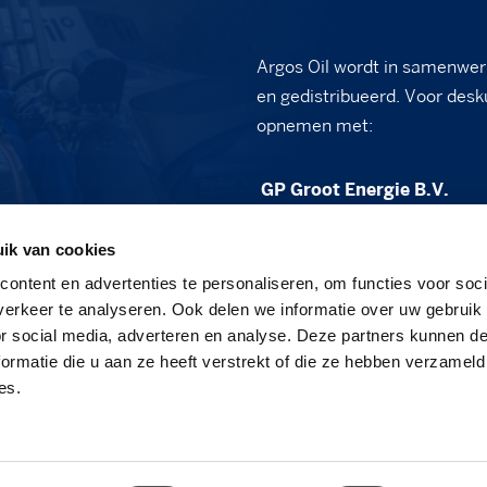
Argos Oil wordt in samenwer
en gedistribueerd. Voor desk
opnemen met:
GP Groot Energie B.V.
Vennewatersweg 2B
ik van cookies
1852 PT Heiloo
ontent en advertenties te personaliseren, om functies voor soci
sales@gpgroot.nl
erkeer te analyseren. Ook delen we informatie over uw gebruik
or social media, adverteren en analyse. Deze partners kunnen 
088 - 472 03 50
ormatie die u aan ze heeft verstrekt of die ze hebben verzameld
www.gpgroot.nl
es.