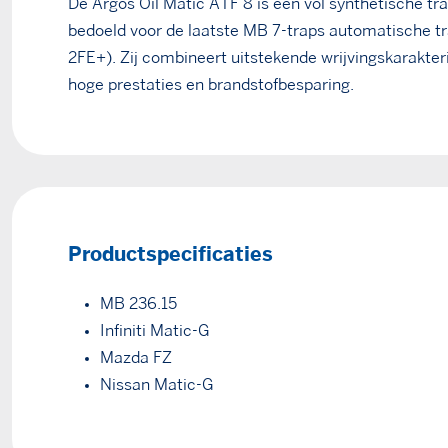
De Argos Oil Matic ATF 8 is een vol synthetische tra
bedoeld voor de laatste MB 7-traps automatische 
2FE+). Zij combineert uitstekende wrijvingskarakter
hoge prestaties en brandstofbesparing.
Productspecificaties
MB 236.15
Infiniti Matic-G
Mazda FZ
Nissan Matic-G