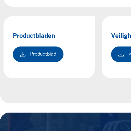
Productbladen
Veilig
Productblad
V