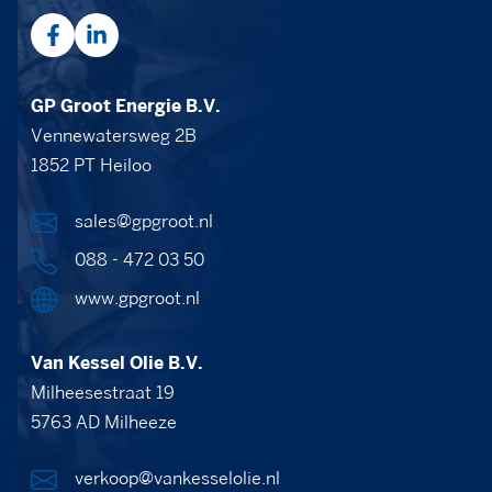
GP Groot Energie B.V.
Vennewatersweg 2B
1852 PT Heiloo
sales@gpgroot.nl
088 - 472 03 50
www.gpgroot.nl
Van Kessel Olie B.V.
Milheesestraat 19
5763 AD Milheeze
verkoop@vankesselolie.nl