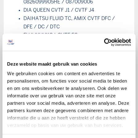
0826099905HE / 087009006
DIA QUEEN CVTF J1 / CVTF J4
DAIHATSU FLUID TC, AMIX CVTF DFC /
DFE / DC / DTC
FUJIJYUUKO I-CVTF FG
GEELY CVTF-EX1
RENAULT Elfmatic / CVT CK, SK, FK
MAZDA CVTF 3320
Deze website maakt gebruik van cookies
MITSUBISHI CVTF-J1 / CVTF J4 / CVTF
We gebruiken cookies om content en advertenties te
J4+ / CVTF ECO J4
personaliseren, om functies voor social media te bieden
MOPAR CVTF +4
en om ons websiteverkeer te analyseren. Ook delen we
TOYOTA CVT FE / TC
informatie over uw gebruik van onze site met onze
MINI EZL 799 / ELZ 799A / CVT V1
partners voor social media, adverteren en analyse. Deze
HYUNDAI SP-CVT1 / SP-III / CVT1 / CVT
partners kunnen deze gegevens combineren met andere
informatie die u aan ze heeft verstrekt of die ze hebben
NISSAN NS-1 / NS-2 / NS-3 / Matic W
verzameld op basis van uw gebruik van hun services.
GM SATURN DEX-CVT / CVTF GREEN 2 /
1940713 / 1940714 / HP CVTF 95529854