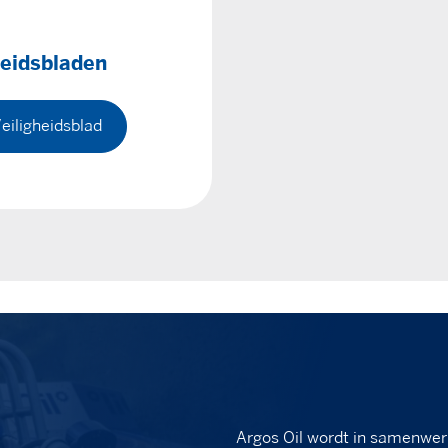
heidsbladen
eiligheidsblad
Argos Oil wordt in samenwer