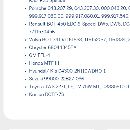
R35, R35 Special
Porsche 043.207.29, 043.207.30, 000.043.20, 
999.917.080.00, 999.917.080.01, 999.917.546
Renault BOT 450 EDC 6-Speed, DW5, DW6, DC
7711579456
Volvo BOT 341 #1161838, 1161520-7, 1161839,
Chrysler 68044345EA
GM FFL-4
Honda MTF III
Hyundai/ Kia 04300-2N110WDHO-1
Suzuki 99000-22B27-036
Toyota JWS 2271, LF, LV 75W MT, 0888581001
Kunlun DCTF-7S