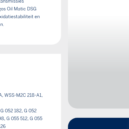
transmissies
gos Oil Matic DSG
idatiestabiliteit en
n.
, WSS-M2C 218-A1,
 G 052 182, G 052
98, G 055 512, G 055
726