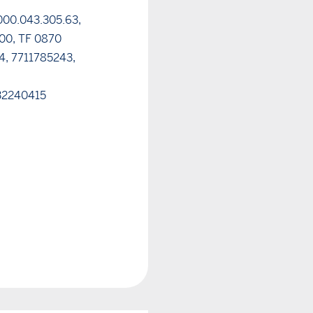
000.043.305.63,
.00, TF 0870
4, 7711785243,
 32240415