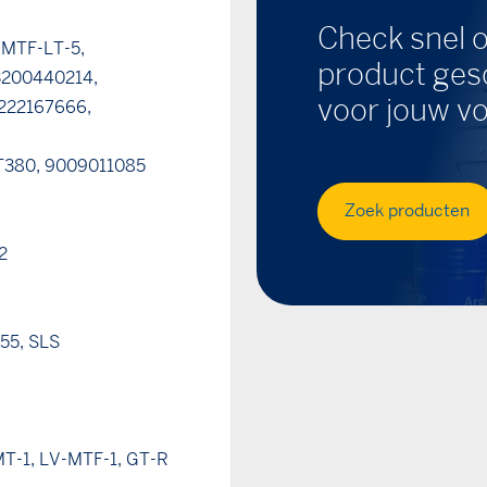
Check snel o
 MTF-LT-5,
product gesc
3200440214,
voor jouw vo
222167666,
380, 9009011085
Zoek producten
2
.55, SLS
T-1, LV-MTF-1, GT-R