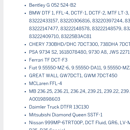
Bentley G 052 524-B2
BMW DTF 1, FFL-4, DCTF-1, DCTF-2, MTF LT-3,
83222433157, 83220306816, 83220397244, 8
83222147477, 83222148578, 83222148579, 83
83222409710, 83225B3AC81
CHERY 730BHD/DHC 7DCT300, 738DHA 7DCT
PSA 9734 S2, 1618078480, 9730 A8, JWS 2271
Ferrari TF DCT-F3
Fiat 9.55550-MZ-6, 9.55550-DA11, 9.55550-MZ
GREAT WALL GW7DCT1, GWM 7DCT450
MCLaren FFL-4
MB 236.25, 236.21, 236.24, 239.21, 239.22, 239
A0019898603
Daimler Truck DTFR 13C130
Mitsubishi Diamond Queen SSTF-1
Nissan 999MP-6TRT00P, DCT Fluid, GR6, LV-M