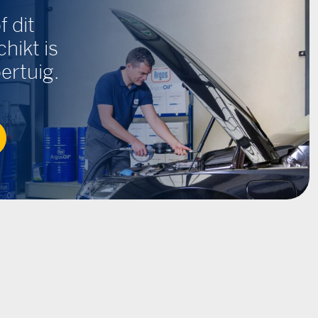
f dit
hikt is
ertuig.