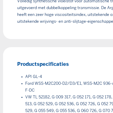
Volledig synthetische vloeistof voor automatische 
uitgevoerd met dubbelkoppeling transmissie. De Ar
heeft een zeer hoge viscositeitsindex, uitstekende ox
uitstekende wrijvings- en anti-slijtage-eigenschappe
Productspecificaties
API GL-4
Ford WSS-M2C200-D2/D3/E1, WSS-M2C 936-A
F-DC
VW TL 52182, G 009 317, G 052 171, G 052 178,
513, G 052 529, G 052 536, G 052 726, G 052 7
529, G 055 549, G 055 536, G 060 726, G 070 