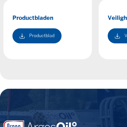
Productbladen
Veilig
Productblad
V