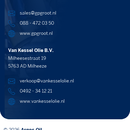
sales@gpgroot.nl
088 - 472 03 50
www.gpgroot.nl
Van Kessel Olie B.V.
Milheesestraat 19
5763 AD Milheeze
verkoop@vankesselolie.nl
0492 - 34 12 21
www.vankesselolie.nl