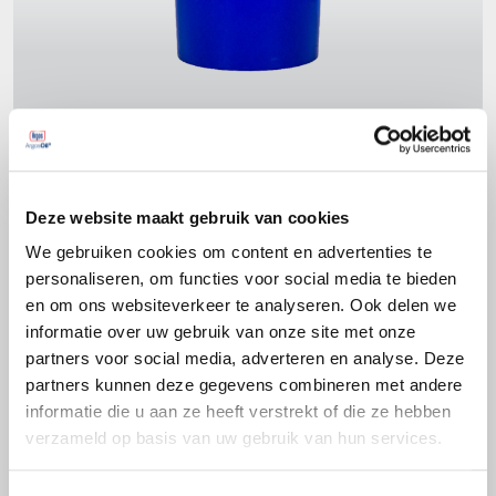
Productspecificaties
Deze website maakt gebruik van cookies
We gebruiken cookies om content en advertenties te
DIN 51825
personaliseren, om functies voor social media te bieden
KP00 G-50
en om ons websiteverkeer te analyseren. Ook delen we
ISO 6743-9
informatie over uw gebruik van onze site met onze
ISO-L-XEBBB00
partners voor social media, adverteren en analyse. Deze
partners kunnen deze gegevens combineren met andere
informatie die u aan ze heeft verstrekt of die ze hebben
verzameld op basis van uw gebruik van hun services.
Productbladen