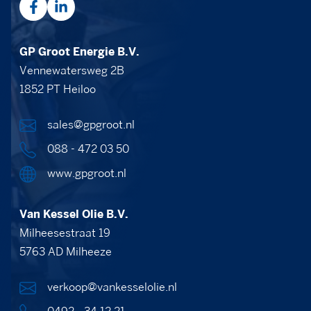
GP Groot Energie B.V.
Vennewatersweg 2B
1852 PT Heiloo
sales@gpgroot.nl
088 - 472 03 50
www.gpgroot.nl
Van Kessel Olie B.V.
Milheesestraat 19
5763 AD Milheeze
verkoop@vankesselolie.nl