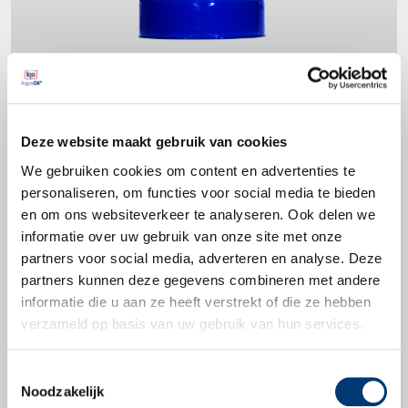
Deze website maakt gebruik van cookies
Productspecificaties
We gebruiken cookies om content en advertenties te
personaliseren, om functies voor social media te bieden
HVLP volgens DIN 51524 Part 3
en om ons websiteverkeer te analyseren. Ook delen we
ISO-L-HS volgens ISO/DIS 6743-4
informatie over uw gebruik van onze site met onze
partners voor social media, adverteren en analyse. Deze
partners kunnen deze gegevens combineren met andere
informatie die u aan ze heeft verstrekt of die ze hebben
verzameld op basis van uw gebruik van hun services.
Productbladen
Toestemmingsselectie
Productblad
Noodzakelijk