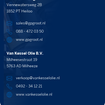
Vennewatersweg 2B
1852 PT Heiloo
sales@gpgroot.nl
088 - 472 03 50
www.gpgroot.nl
Van Kessel Olie B.V.
Milheesestraat 19
5763 AD Milheeze
verkoop@vankesselolie.nl
0492 - 34 12 21
www.vankesselolie.nl