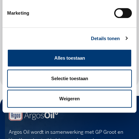
Marketing
Check snel of dit
product geschikt is
voor jouw voertuig.
Details tonen
Zoek producten
Alles toestaan
Selectie toestaan
Weigeren
Argos Oil wordt in samenwerking met GP Groot en