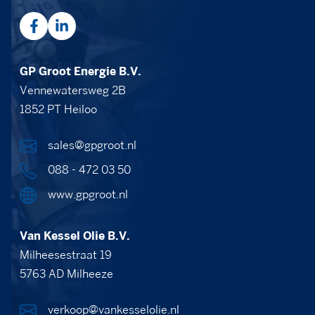
GP Groot Energie B.V.
Vennewatersweg 2B
1852 PT Heiloo
sales@gpgroot.nl
088 - 472 03 50
www.gpgroot.nl
Van Kessel Olie B.V.
Milheesestraat 19
5763 AD Milheeze
verkoop@vankesselolie.nl