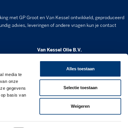
king met GP Groot en Van Kessel ontwikkeld, geproduceerd
undig advies, leveringen of andere vragen kun je contact
Van Kessel Olie B.V.
Milheesestraat 19
5763 AD Milheeze
Alles toestaan
al media te
verkoop@vankesselolie.nl
 van onze
Selectie toestaan
deze gegevens
0492 - 34 12 21
 op basis van
www.vankesselolie.nl
Weigeren