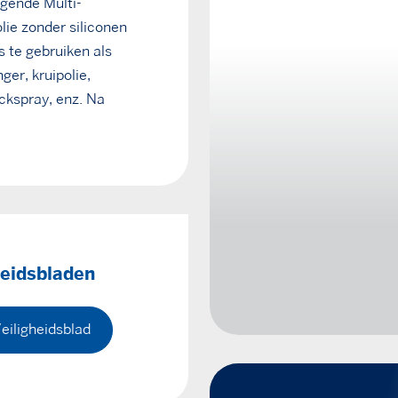
ngende Multi-
lie zonder siliconen
s te gebruiken als
er, kruipolie,
ockspray, enz. Na
heidsbladen
eiligheidsblad