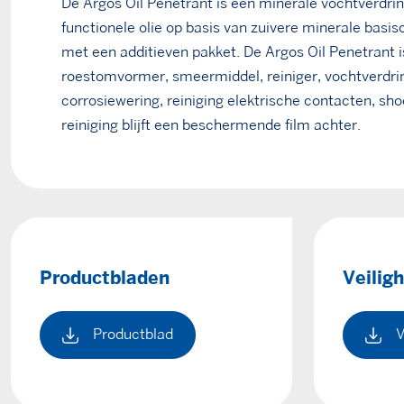
De Argos Oil Penetrant is een minerale vochtverdri
functionele olie op basis van zuivere minerale basiso
met een additieven pakket. De Argos Oil Penetrant i
roestomvormer, smeermiddel, reiniger, vochtverdring
corrosiewering, reiniging elektrische contacten, sh
reiniging blijft een beschermende film achter.
Productbladen
Veilig
Productblad
V