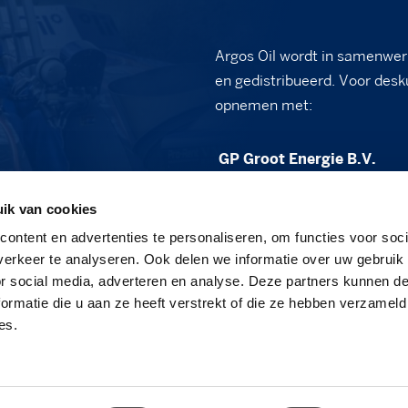
Argos Oil wordt in samenwer
en gedistribueerd. Voor desk
opnemen met:
GP Groot Energie B.V.
Vennewatersweg 2B
ik van cookies
1852 PT Heiloo
ontent en advertenties te personaliseren, om functies voor soci
sales@gpgroot.nl
erkeer te analyseren. Ook delen we informatie over uw gebruik
or social media, adverteren en analyse. Deze partners kunnen 
088 - 472 03 50
ormatie die u aan ze heeft verstrekt of die ze hebben verzameld
www.gpgroot.nl
es.