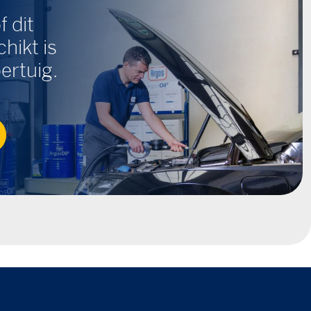
f dit
hikt is
ertuig.