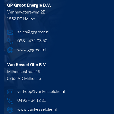
GP Groot Energie B.V.
Vennewatersweg 2B
1852 PT Heiloo
sales@gpgroot.nl
088 - 472 03 50
www.gpgroot.nl
Van Kessel Olie B.V.
Milheesestraat 19
5763 AD Milheeze
verkoop@vankesselolie.nl
0492 - 34 12 21
www.vankesselolie.nl