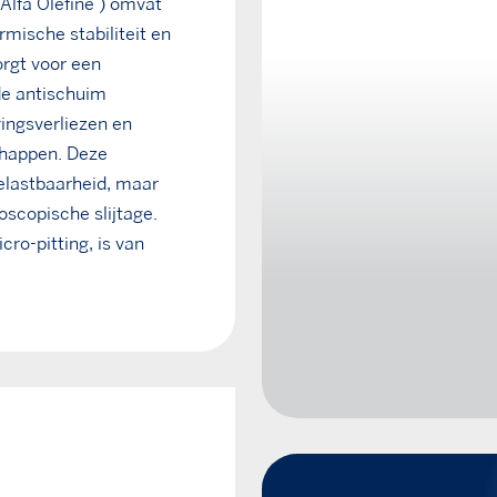
Alfa Olefine ) omvat
rmische stabiliteit en
rgt voor een
de antischuim
ingsverliezen en
chappen. Deze
belastbaarheid, maar
scopische slijtage.
ro-pitting, is van