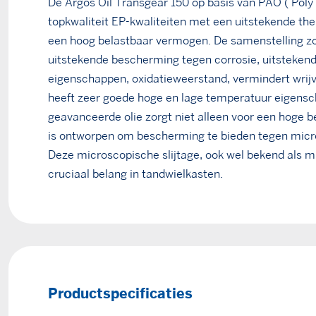
De Argos Oil Transgear 150 op basis van PAO ( Poly 
topkwaliteit EP-kwaliteiten met een uitstekende the
een hoog belastbaar vermogen. De samenstelling zo
uitstekende bescherming tegen corrosie, uitsteken
eigenschappen, oxidatieweerstand, vermindert wrijv
heeft zeer goede hoge en lage temperatuur eigens
geavanceerde olie zorgt niet alleen voor een hoge 
is ontworpen om bescherming te bieden tegen micro
Deze microscopische slijtage, ook wel bekend als mic
cruciaal belang in tandwielkasten.
Productspecificaties