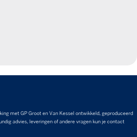
king met GP Groot en Van Kessel ontwikkeld, geproduceerd
undig advies, leveringen of andere vragen kun je contact