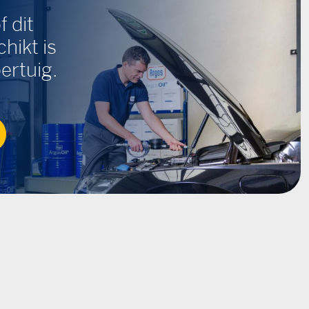
f dit
hikt is
ertuig.