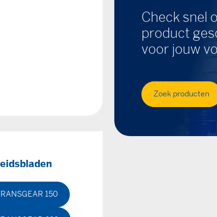
Check snel o
product gesc
voor jouw vo
Zoek producten
heidsbladen
TRANSGEAR 150