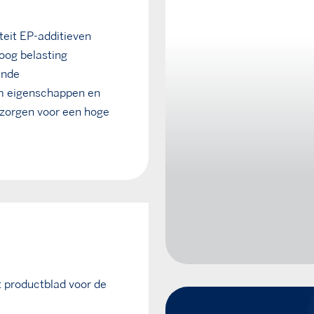
eit EP-additieven
oog belasting
ende
im eigenschappen en
 zorgen voor een hoge
t productblad voor de