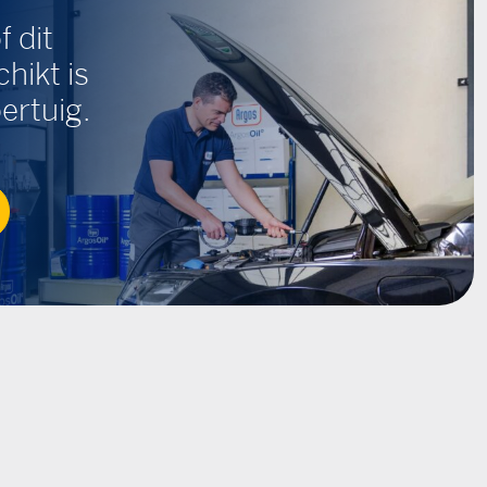
f dit
hikt is
ertuig.