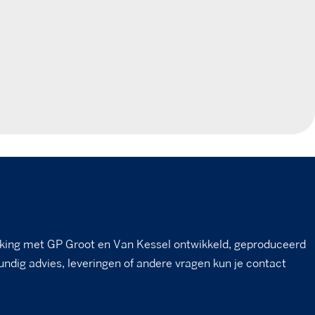
king met GP Groot en Van Kessel ontwikkeld, geproduceerd
undig advies, leveringen of andere vragen kun je contact