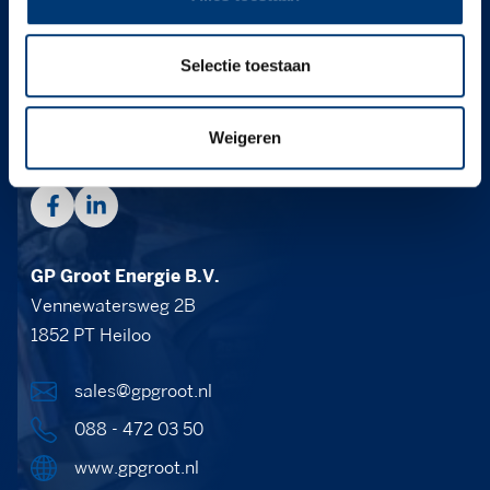
Argos Oil wordt in samenwerking met GP Groot en
Selectie toestaan
Van Kessel ontwikkeld, geproduceerd en
gedistribueerd. Voor deskundig advies, leveringen of
andere vragen kun je contact opnemen met:
Weigeren
GP Groot Energie B.V.
Vennewatersweg 2B
1852 PT Heiloo
sales@gpgroot.nl
088 - 472 03 50
www.gpgroot.nl