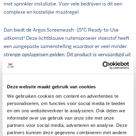
met sprinkler installatie. Voor vele bedrijven is dit een
complexe en kostelijke maatregel.
Dan biedt de Argos Screenwash -15°C Ready-to-Use
uitkomst! Deze lichtblauwe ruitensproeier vloeistof heeft
een aangepaste samenstelling waardoor er veel minder
strenge opslageisen gelden. Dit product is vervaardigd uit
biologische grondstoffen en is biologisch afbreekbaar.
Opslag volgens PGS-15 is niet vereist.
Deze website maakt gebruik van cookies
Altijd schone autoruiten in de
We gebruiken cookies om content en advertenties te
winter
personaliseren, om functies voor social media te bieden
en om ons websiteverkeer te analyseren. Ook delen we
Dit product sluit zeer goed aan bij de hoge eisen die er in
informatie over uw gebruik van onze site met onze
de winter aan ruitensproeier antivries gesteld worden.
partners voor social media, adverteren en analyse. Deze
partners kunnen deze gegevens combineren met andere