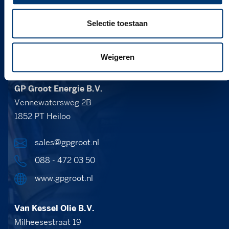
gedistribueerd. Voor deskundig advies, leveringen of
andere vragen kun je contact opnemen met:
Selectie toestaan
Weigeren
GP Groot Energie B.V.
Vennewatersweg 2B
1852 PT Heiloo
sales@gpgroot.nl
088 - 472 03 50
www.gpgroot.nl
Van Kessel Olie B.V.
Milheesestraat 19