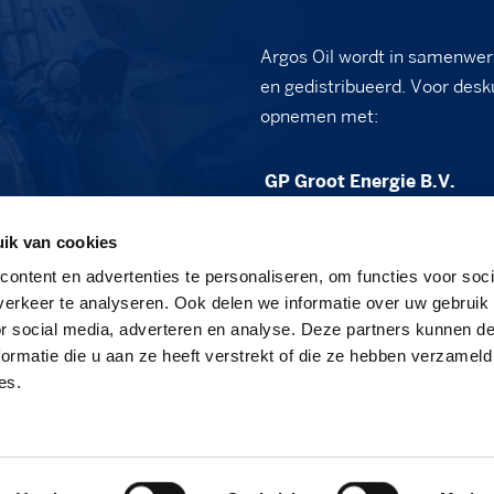
Argos Oil wordt in samenwer
en gedistribueerd. Voor desk
opnemen met:
GP Groot Energie B.V.
Vennewatersweg 2B
ik van cookies
1852 PT Heiloo
ontent en advertenties te personaliseren, om functies voor soci
sales@gpgroot.nl
erkeer te analyseren. Ook delen we informatie over uw gebruik
or social media, adverteren en analyse. Deze partners kunnen 
088 - 472 03 50
ormatie die u aan ze heeft verstrekt of die ze hebben verzameld
www.gpgroot.nl
es.