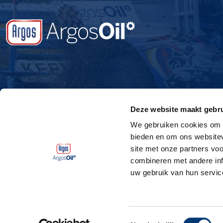
Deze website maakt gebru
We gebruiken cookies om c
bieden en om ons websitev
site met onze partners vo
combineren met andere inf
uw gebruik van hun servic
Toestemmingsselectie