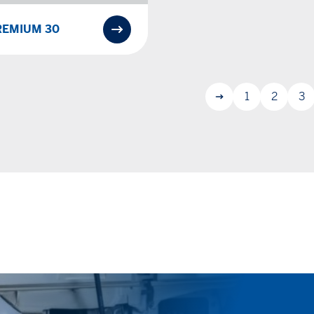
REMIUM 30
1
2
3