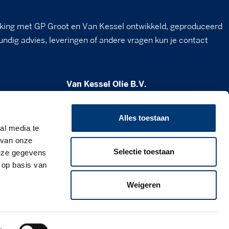
king met GP Groot en Van Kessel ontwikkeld, geproduceerd
undig advies, leveringen of andere vragen kun je contact
Van Kessel Olie B.V.
Milheesestraat 19
5763 AD Milheeze
Alles toestaan
al media te
verkoop@vankesselolie.nl
 van onze
Selectie toestaan
deze gegevens
0492 - 34 12 21
 op basis van
www.vankesselolie.nl
Weigeren