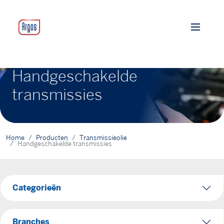
Handgeschakelde
transmissies
Home
Producten
Transmissieolie
Handgeschakelde transmissies
Categorieën
Branches