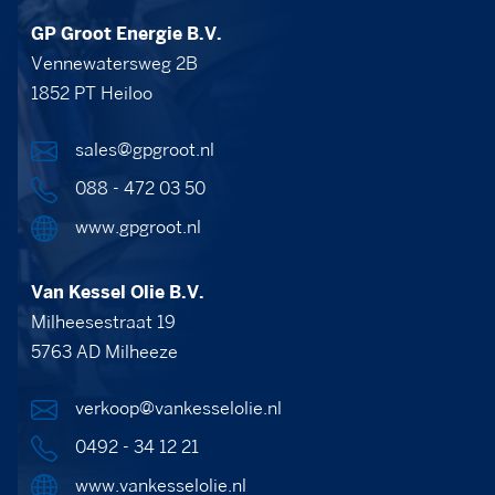
GP Groot Energie B.V.
Vennewatersweg 2B
1852 PT Heiloo
sales@gpgroot.nl
088 - 472 03 50
www.gpgroot.nl
Van Kessel Olie B.V.
Milheesestraat 19
5763 AD Milheeze
verkoop@vankesselolie.nl
0492 - 34 12 21
www.vankesselolie.nl